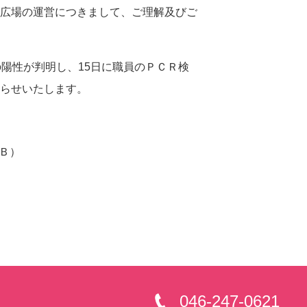
広場の運営につきまして、ご理解及びご
陽性が判明し、15日に職員のＰＣＲ検
らせいたします。
ＫＢ）
046-247-0621